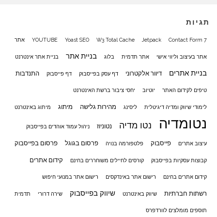
תגיות
Contact Form 7
Jetpack
W3 Total Cache
Yoast SEO
YOUTUBE
אתר
בניית אתר
אתר בעיצוב וליווי אישי
אתר תדמית
בלוג
בניית אתר אינטרנט
בניית אתרים
דיוור אלקטרוני
התנדבות
דף עסק בפייסבוק
דף פייסבוק
טיפים לקידום האתר
יוטיוב
יחסי ציבור ברשת האינטרנט
מהירות גלישה
מיתוג
לימודי שיווק ומדיה דיגיטלית
ליסינג
מיתוג באינטרנט
נטומדיה
נטו מדיה
נטוניוז
ניהול עמוד אוהדים בפייסבוק
פייסבוק
פרסום בגוגל
פרסום בפייסבוק
עיצוב אתרים
פלטפורמה בנויה
קידום אתרים
קבוצות עסקיות בפייסבוק
קורסים לחיילים משוחררים בחינם
קידום אתרים בחינם
רישום אתר באינדקסים
רישום אתר במנועי חיפוש
שיווק בפייסבוק
רשתות חברתיות
שיווק באינטרנט
שירה דרורי
תדמית
תוספים מומלצים לוורדפרס