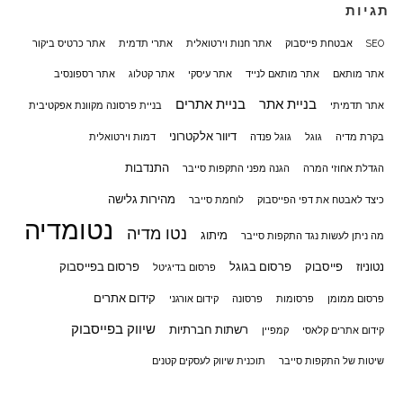
תגיות
SEO
אבטחת פייסבוק
אתר חנות וירטואלית
אתרי תדמית
אתר כרטיס ביקור
אתר מותאם
אתר מותאם לנייד
אתר עיסקי
אתר קטלוג
אתר רספונסיב
בניית אתר
בניית אתרים
אתר תדמיתי
בניית פרסונה מקוונת אפקטיבית
דיוור אלקטרוני
בקרת מדיה
גוגל
גוגל פנדה
דמות וירטואלית
התנדבות
הגדלת אחוזי המרה
הגנה מפני התקפות סייבר
מהירות גלישה
כיצד לאבטח את דפי הפייסבוק
לוחמת סייבר
נטומדיה
נטו מדיה
מיתוג
מה ניתן לעשות נגד התקפות סייבר
נטוניוז
פייסבוק
פרסום בגוגל
פרסום בפייסבוק
פרסום בדיגיטל
קידום אתרים
פרסום ממומן
פרסומות
פרסונה
קידום אורגני
שיווק בפייסבוק
רשתות חברתיות
קידום אתרים קלאסי
קמפיין
שיטות של התקפות סייבר
תוכנית שיווק לעסקים קטנים