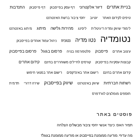
בניית אתרים
דיוור אלקטרוני
התנדבות
דף עסק בפייסבוק
דף פייסבוק
טיפים לקידום האתר
יוטיוב
יחסי ציבור ברשת האינטרנט
מהירות גלישה
מיתוג
לימודי שיווק ומדיה דיגיטלית
ליסינג
מיתוג באינטרנט
נטומדיה
נטו מדיה
נטוניוז
ניהול עמוד אוהדים בפייסבוק
פייסבוק
פרסום בגוגל
פרסום בפייסבוק
עיצוב אתרים
פלטפורמה בנויה
קידום אתרים
קבוצות עסקיות בפייסבוק
קורסים לחיילים משוחררים בחינם
קידום אתרים בחינם
רישום אתר באינדקסים
רישום אתר במנועי חיפוש
שיווק בפייסבוק
רשתות חברתיות
שיווק באינטרנט
שירה דרורי
תדמית
תוספים מומלצים לוורדפרס
פוסטים באתר
תמיר האס: כיצד אנשי יחסי ציבור מבשלים הצלחה
מה עדיף: מודעה ממומנת בפייסבוק או מודעה ממומנת בגוגל?