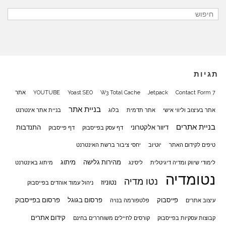
תגיות
Contact Form 7
Jetpack
W3 Total Cache
Yoast SEO
YOUTUBE
אתר
בניית אתר
אתר בעיצוב וליווי אישי
אתר תדמית
בלוג
בניית אתר אינטרנט
בניית אתרים
דיוור אלקטרוני
התנדבות
דף עסק בפייסבוק
דף פייסבוק
טיפים לקידום האתר
יוטיוב
יחסי ציבור ברשת האינטרנט
מהירות גלישה
מיתוג
לימודי שיווק ומדיה דיגיטלית
ליסינג
מיתוג באינטרנט
נטומדיה
נטו מדיה
נטוניוז
ניהול עמוד אוהדים בפייסבוק
פייסבוק
פרסום בגוגל
פרסום בפייסבוק
עיצוב אתרים
פלטפורמה בנויה
קידום אתרים
קבוצות עסקיות בפייסבוק
קורסים לחיילים משוחררים בחינם