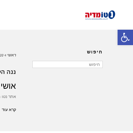
פתח סרגל נגישות
חיפוש
ראשי
»
ננ
ננה הל
אושי
אתר נטו 
קרא עוד 