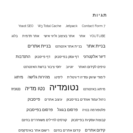
תגיות
Yoast SEO
W3 Total Cache
Jetpack
Contact Form 7
YOUTUBE
אתר
אתר בעיצוב וליווי אישי
אתר תדמית
בלוג
בניית אתר
בניית אתרים
בניית אתר אינטרנט
דיוור אלקטרוני
התנדבות
דף עסק בפייסבוק
דף פייסבוק
טיפים לקידום האתר
יוטיוב
יחסי ציבור ברשת האינטרנט
מהירות גלישה
מיתוג
לימודי שיווק ומדיה דיגיטלית
ליסינג
נטומדיה
נטו מדיה
נטוניוז
מיתוג באינטרנט
פייסבוק
ניהול עמוד אוהדים בפייסבוק
עיצוב אתרים
פרסום בגוגל
פרסום בפייסבוק
פלטפורמה בנויה
קבוצות עסקיות בפייסבוק
קורסים לחיילים משוחררים בחינם
קידום אתרים
קידום אתרים בחינם
רישום אתר באינדקסים