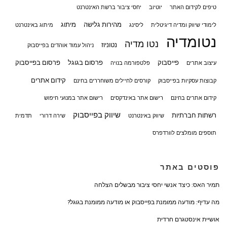
טיפים לקידום האתר
יוטיוב
יחסי ציבור ברשת האינטרנט
מהירות גלישה
מיתוג
לימודי שיווק ומדיה דיגיטלית
ליסינג
מיתוג באינטרנט
נטומדיה
נטו מדיה
נטוניוז
ניהול עמוד אוהדים בפייסבוק
פייסבוק
פרסום בגוגל
פרסום בפייסבוק
עיצוב אתרים
פלטפורמה בנויה
קידום אתרים
קבוצות עסקיות בפייסבוק
קורסים לחיילים משוחררים בחינם
קידום אתרים בחינם
רישום אתר באינדקסים
רישום אתר במנועי חיפוש
שיווק בפייסבוק
רשתות חברתיות
שיווק באינטרנט
שירה דרורי
תדמית
תוספים מומלצים לוורדפרס
פוסטים באתר
תמיר האס: כיצד אנשי יחסי ציבור מבשלים הצלחה
מה עדיף: מודעה ממומנת בפייסבוק או מודעה ממומנת בגוגל?
אושיית אינסטגרם חרדית