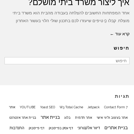
איך ליצור משרד ביתי מושלם?
אחד המפתחות החשובים להצלחה בעבודה מהבית הוא משרד ביתי
מוצלח. קבלו 9 טיפים שיעזרו לכם בתכנון שולי הלוי בעשור האחרון
קרא עוד ←
חיפוש
תגיות
Contact Form 7
Jetpack
W3 Total Cache
Yoast SEO
YOUTUBE
אתר
בניית אתר
אתר בעיצוב וליווי אישי
אתר תדמית
בלוג
בניית אתר אינטרנט
בניית אתרים
דיוור אלקטרוני
התנדבות
דף עסק בפייסבוק
דף פייסבוק