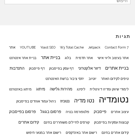
תגיות
Contact Form 7
Jetpack
W3 Total Cache
Yoast SEO
YOUTUBE
אתר
בניית אתר
אתר בעיצוב וליווי אישי
אתר תדמית
בלוג
בניית אתר אינטרנט
בניית אתרים
דיוור אלקטרוני
התנדבות
דף עסק בפייסבוק
דף פייסבוק
טיפים לקידום האתר
יוטיוב
יחסי ציבור ברשת האינטרנט
מהירות גלישה
מיתוג
לימודי שיווק ומדיה דיגיטלית
ליסינג
מיתוג באינטרנט
נטומדיה
נטו מדיה
נטוניוז
ניהול עמוד אוהדים בפייסבוק
פייסבוק
פרסום בגוגל
פרסום בפייסבוק
עיצוב אתרים
פלטפורמה בנויה
קידום אתרים
קבוצות עסקיות בפייסבוק
קורסים לחיילים משוחררים בחינם
קידום אתרים בחינם
רישום אתר באינדקסים
רישום אתר במנועי חיפוש