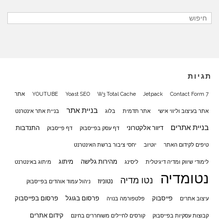
תגיות
Contact Form 7
Jetpack
W3 Total Cache
Yoast SEO
YOUTUBE
אתר
בניית אתר
אתר בעיצוב וליווי אישי
אתר תדמית
בלוג
בניית אתר אינטרנט
בניית אתרים
דיוור אלקטרוני
התנדבות
דף עסק בפייסבוק
דף פייסבוק
טיפים לקידום האתר
יוטיוב
יחסי ציבור ברשת האינטרנט
מהירות גלישה
מיתוג
לימודי שיווק ומדיה דיגיטלית
ליסינג
מיתוג באינטרנט
נטומדיה
נטו מדיה
נטוניוז
ניהול עמוד אוהדים בפייסבוק
פייסבוק
פרסום בגוגל
פרסום בפייסבוק
עיצוב אתרים
פלטפורמה בנויה
קידום אתרים
קבוצות עסקיות בפייסבוק
קורסים לחיילים משוחררים בחינם