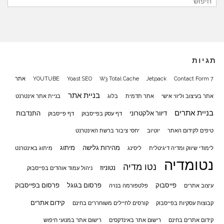
תגיות
Contact Form 7
Jetpack
W3 Total Cache
Yoast SEO
YOUTUBE
אתר
בניית אתר
אתר בעיצוב וליווי אישי
אתר תדמית
בלוג
בניית אתר אינטרנט
בניית אתרים
דיוור אלקטרוני
התנדבות
דף עסק בפייסבוק
דף פייסבוק
טיפים לקידום האתר
יוטיוב
יחסי ציבור ברשת האינטרנט
מהירות גלישה
מיתוג
לימודי שיווק ומדיה דיגיטלית
ליסינג
מיתוג באינטרנט
נטומדיה
נטו מדיה
נטוניוז
ניהול עמוד אוהדים בפייסבוק
פייסבוק
פרסום בגוגל
פרסום בפייסבוק
עיצוב אתרים
פלטפורמה בנויה
קידום אתרים
קבוצות עסקיות בפייסבוק
קורסים לחיילים משוחררים בחינם
קידום אתרים בחינם
רישום אתר באינדקסים
רישום אתר במנועי חיפוש